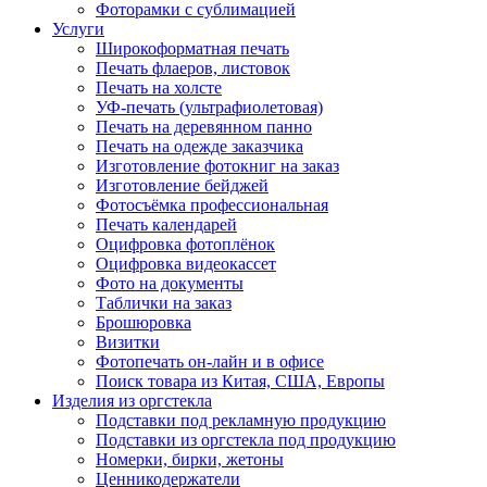
Фоторамки с сублимацией
Услуги
Широкоформатная печать
Печать флаеров, листовок
Печать на холсте
УФ-печать (ультрафиолетовая)
Печать на деревянном панно
Печать на одежде заказчика
Изготовление фотокниг на заказ
Изготовление бейджей
Фотосъёмка профессиональная
Печать календарей
Оцифровка фотоплёнок
Оцифровка видеокассет
Фото на документы
Таблички на заказ
Брошюровка
Визитки
Фотопечать он-лайн и в офисе
Поиск товара из Китая, США, Европы
Изделия из оргстекла
Подставки под рекламную продукцию
Подставки из оргстекла под продукцию
Номерки, бирки, жетоны
Ценникодержатели